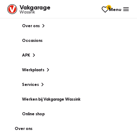
Vakgarage
0
Menu
Wassink
Over ons
Occasions
APK
Werkplaats
Services
Werken bij Vakgarage Wassink
Online shop
Over ons