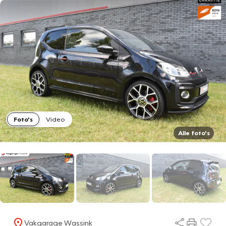
Foto's
Video
Alle foto's
Vakgarage Wassink