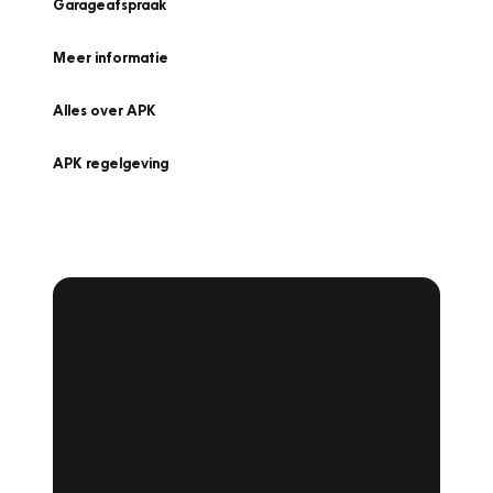
Garageafspraak
Meer informatie
Alles over APK
APK regelgeving
APK Keuring bij
Vakgarage!
Is het weer tijd voor de jaarlijkse APK? Ga
snel naar Vakgarage bij u in de buurt, en ga
zonder zorgen de weg op!