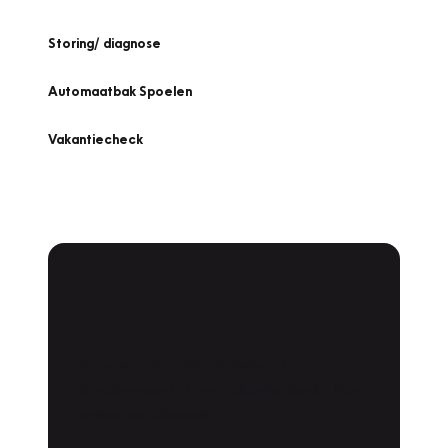
Storing/ diagnose
Automaatbak Spoelen
Vakantiecheck
Plan een
Werkplaatsafspraak
Is uw auto toe aan Onderhoud,
Bandenwissel of een Vakantiecheck? Plan
online een afspraak!