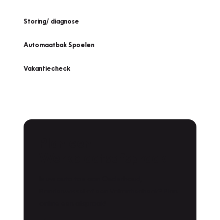
Storing/ diagnose
Automaatbak Spoelen
Vakantiecheck
Plan een
Werkplaatsafspraak
Is uw auto toe aan Onderhoud,
Bandenwissel of een Vakantiecheck? Plan
online een afspraak!