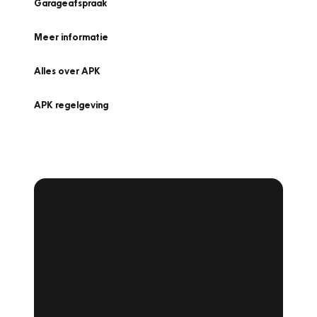
Garageafspraak
Meer informatie
Alles over APK
APK regelgeving
APK Keuring bij
Vakgarage!
Is het weer tijd voor de jaarlijkse APK? Ga
snel naar Vakgarage bij u in de buurt, en ga
zonder zorgen de weg op!