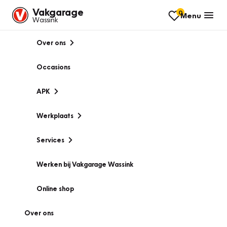
Vakgarage
0
Menu
Wassink
Over ons
Occasions
APK
Werkplaats
Services
Werken bij Vakgarage Wassink
Online shop
Over ons