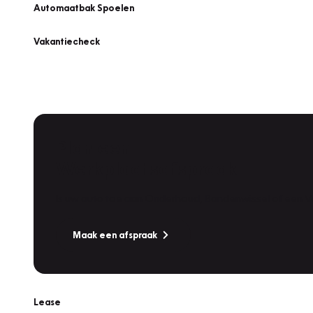
Automaatbak Spoelen
Vakantiecheck
Plan een
Werkplaatsafspraak
Is uw auto toe aan Onderhoud, Bandenwissel of een Va
Maak een afspraak
Lease