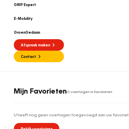
GRIP Expert
E-Mobility
GroenGedaan
Afspraak maken
Contact
Mijn Favorieten
0
voertuig
en
in favorieten
U heeft nog geen voertuigen toegevoegd aan uw favoriet
Bekijk voertuigen