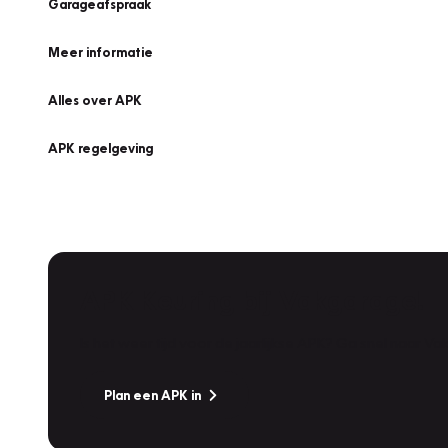
Garageafspraak
Meer informatie
Alles over APK
APK regelgeving
APK Keuring bij Vakgarage!
Is het weer tijd voor de jaarlijkse APK? Ga snel naar V
Plan een APK in