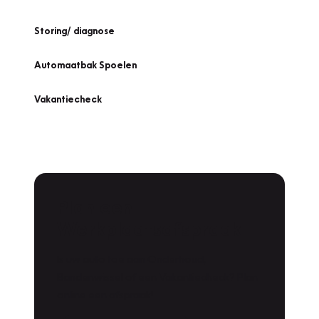
Storing/ diagnose
Automaatbak Spoelen
Vakantiecheck
Plan een
Werkplaatsafspraak
Is uw auto toe aan Onderhoud,
Bandenwissel of een Vakantiecheck? Plan
online een afspraak!