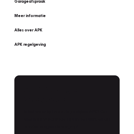
Garageafspraak
Meer informatie
Alles over APK
APK regelgeving
APK Keuring bij
Vakgarage!
Is het weer tijd voor de jaarlijkse APK? Ga
snel naar Vakgarage bij u in de buurt, en ga
zonder zorgen de weg op!