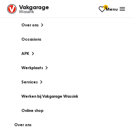
Vakgarage
0
Menu
Wassink
Over ons
Occasions
APK
Werkplaats
Services
Werken bij Vakgarage Wassink
Online shop
Over ons