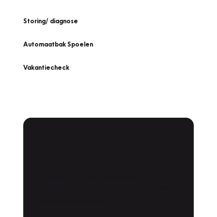
Storing/ diagnose
Automaatbak Spoelen
Vakantiecheck
Plan een
Werkplaatsafspraak
Is uw auto toe aan Onderhoud,
Bandenwissel of een Vakantiecheck? Plan
online een afspraak!