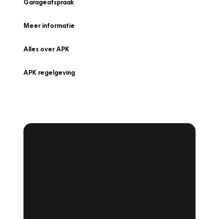
Garageafspraak
Meer informatie
Alles over APK
APK regelgeving
APK Keuring bij
Vakgarage!
Is het weer tijd voor de jaarlijkse APK? Ga
snel naar Vakgarage bij u in de buurt, en ga
zonder zorgen de weg op!