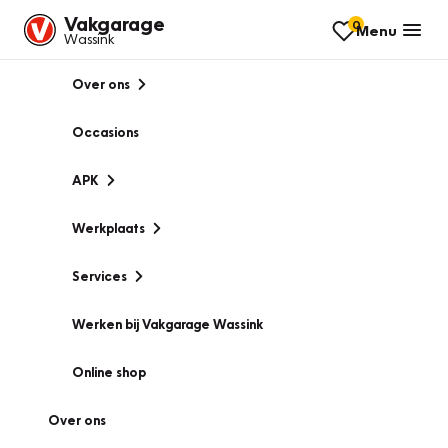
Vakgarage
0
Menu
Wassink
Over ons
Occasions
APK
Werkplaats
Services
Werken bij Vakgarage Wassink
Online shop
Over ons