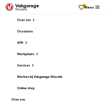
Vakgarage
0
Menu
Wassink
Over ons
Occasions
APK
Werkplaats
Services
Werken bij Vakgarage Wassink
Online shop
Over ons