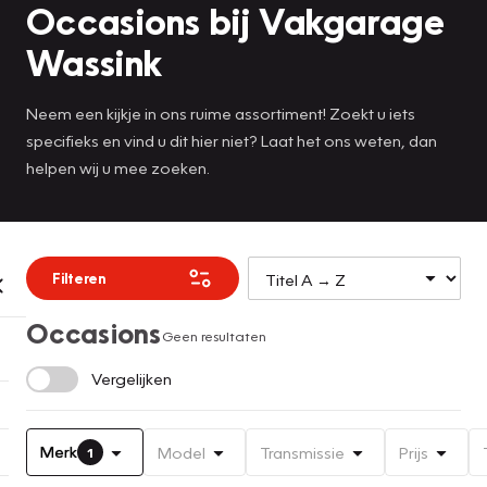
Occasions bij Vakgarage
Wassink
Neem een kijkje in ons ruime assortiment! Zoekt u iets
specifieks en vind u dit hier niet? Laat het ons weten, dan
helpen wij u mee zoeken.
Filteren
Occasions
Geen resultaten
Vergelijken
Merk
Model
Transmissie
Prijs
1