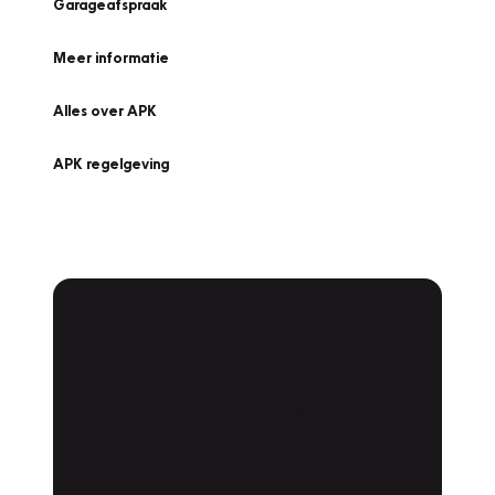
Garageafspraak
Meer informatie
Alles over APK
APK regelgeving
APK Keuring bij
Vakgarage!
Is het weer tijd voor de jaarlijkse APK? Ga
snel naar Vakgarage bij u in de buurt, en ga
zonder zorgen de weg op!