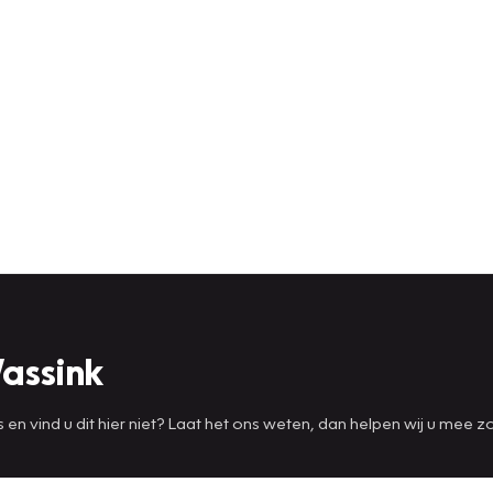
assink
s en vind u dit hier niet? Laat het ons weten, dan helpen wij u mee z