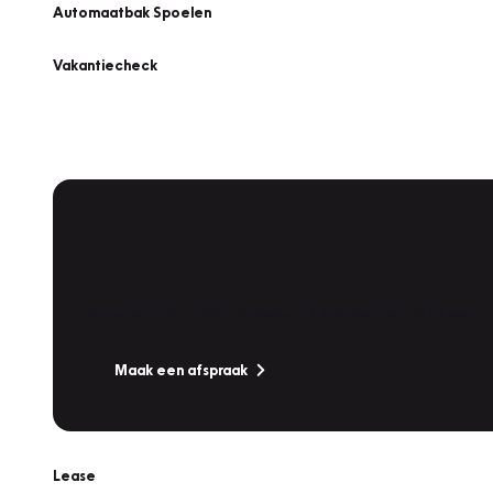
Automaatbak Spoelen
Vakantiecheck
Plan een
Werkplaatsafspraak
Is uw auto toe aan Onderhoud, Bandenwissel of een Va
Maak een afspraak
Lease