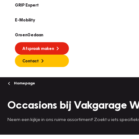
GRIP Expert
E-Mobility
GroenGedaan
Afspraak maken
Contact
Homepage
Occasions bij Vakgarage W
Neem een kijkje in ons ruime assortiment! Zoekt u iets specifiek