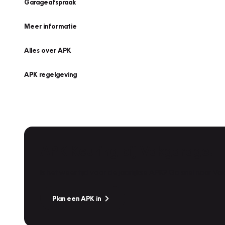
Garageafspraak
Meer informatie
Alles over APK
APK regelgeving
APK Keuring bij Vakgarage!
Is het weer tijd voor de jaarlijkse APK? Ga snel naar V
Plan een APK in