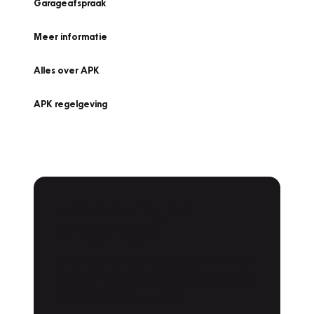
Garageafspraak
Meer informatie
Alles over APK
APK regelgeving
APK Keuring bij
Vakgarage!
Is het weer tijd voor de jaarlijkse APK? Ga
snel naar Vakgarage bij u in de buurt, en ga
zonder zorgen de weg op!