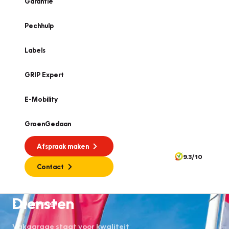
Garantie
Pechhulp
Labels
GRIP Expert
E-Mobility
GroenGedaan
Afspraak maken
9.3/10
Contact
Diensten
Homepage
Vakgarage staat voor kwaliteit