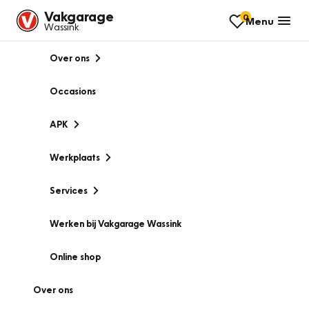
Vakgarage
0
Menu
Wassink
Over ons
Occasions
APK
Werkplaats
Services
Werken bij Vakgarage Wassink
Online shop
Over ons