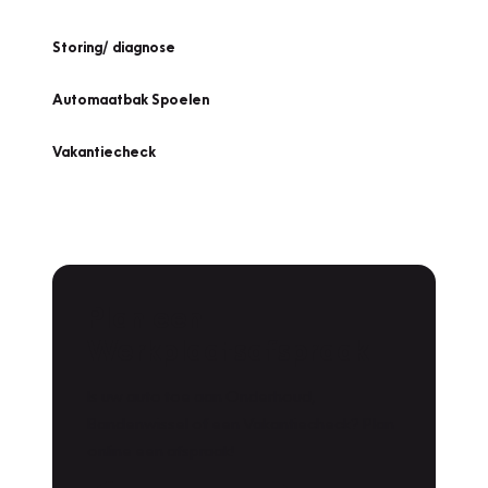
Storing/ diagnose
Automaatbak Spoelen
Vakantiecheck
Plan een
Werkplaatsafspraak
Is uw auto toe aan Onderhoud,
Bandenwissel of een Vakantiecheck? Plan
online een afspraak!