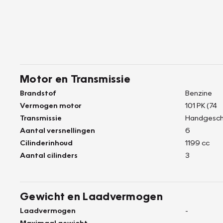
Motor en Transmissie
Brandstof
Benzine
Vermogen motor
101 PK (74
Transmissie
Handgesch
Aantal versnellingen
6
Cilinderinhoud
1199 cc
Aantal cilinders
3
Gewicht en Laadvermogen
Laadvermogen
-
Maximaal gewicht
-