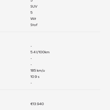
5
SUV
5
Wit
Stof
-
5.4 l/100km
-
-
185 km/u
10.9 s
-
€13.940
-