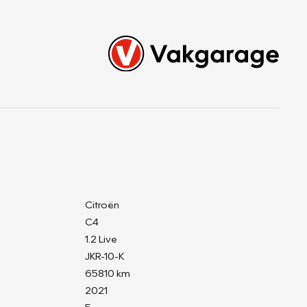
Citroën
C4
1.2 Live
JKR-10-K
65810 km
2021