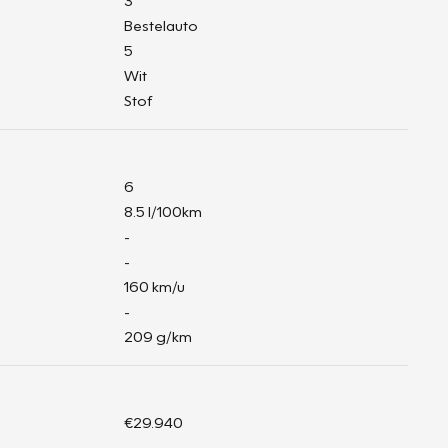
3
Bestelauto
5
Wit
Stof
6
8.5 l/100km
-
-
160 km/u
-
209 g/km
€29.940
-