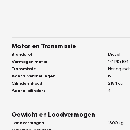
Motor en Transmissie
Brandstof
Diesel
Vermogen motor
141 PK (104
Transmissie
Handgesch
Aantal versnellingen
6
Cilinderinhoud
2184 cc
Aantal cilinders
4
Gewicht en Laadvermogen
Laadvermogen
1300 kg
Maximaal gewicht
-