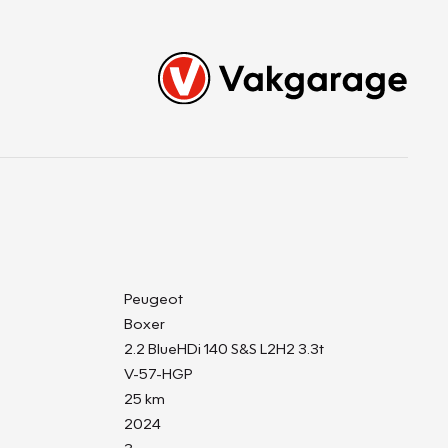
Peugeot
Boxer
2.2 BlueHDi 140 S&S L2H2 3.3t
V-57-HGP
25 km
2024