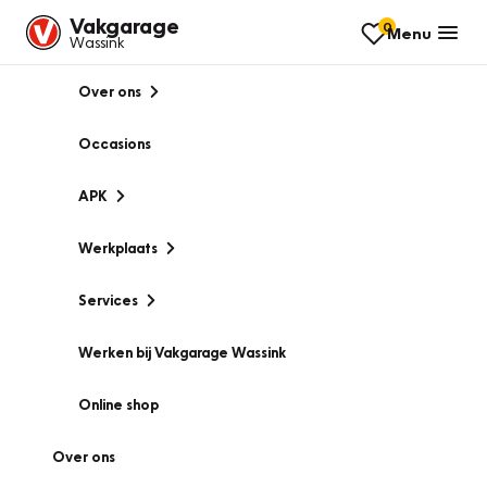
Vakgarage
0
Menu
Wassink
Over ons
Occasions
APK
Werkplaats
Services
Werken bij Vakgarage Wassink
Online shop
Over ons