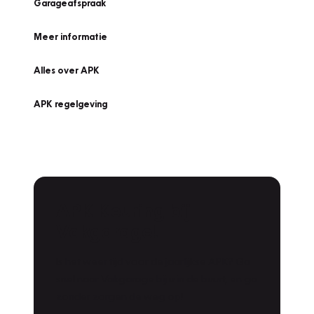
Garageafspraak
Meer informatie
Alles over APK
APK regelgeving
APK Keuring bij
Vakgarage!
Is het weer tijd voor de jaarlijkse APK? Ga
snel naar Vakgarage bij u in de buurt, en ga
zonder zorgen de weg op!