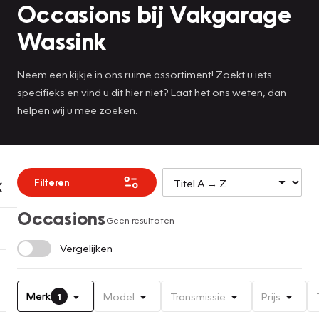
Occasions bij Vakgarage
Wassink
Neem een kijkje in ons ruime assortiment! Zoekt u iets
specifieks en vind u dit hier niet? Laat het ons weten, dan
helpen wij u mee zoeken.
Filteren
Occasions
Geen resultaten
Vergelijken
Merk
Model
Transmissie
Prijs
1