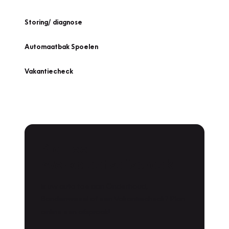
Storing/ diagnose
Automaatbak Spoelen
Vakantiecheck
Plan een
Werkplaatsafspraak
Is uw auto toe aan Onderhoud,
Bandenwissel of een Vakantiecheck? Plan
online een afspraak!